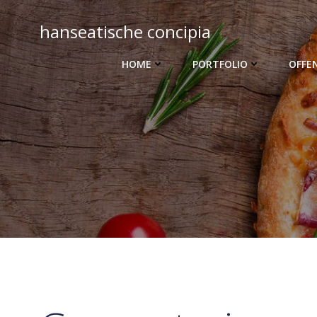
Zum
Inhalt
hanseatische concipia
springen
HOME
PORTFOLIO
OFFE