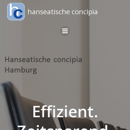
Zum
hanseatische concipia
Inhalt
springen
Effizient.