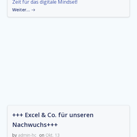
Zeit für das digitale Mindset!
Weiter…
+++ Excel & Co. für unseren
Nachwuchs+++
by
admin-hc
on
Okt. 13