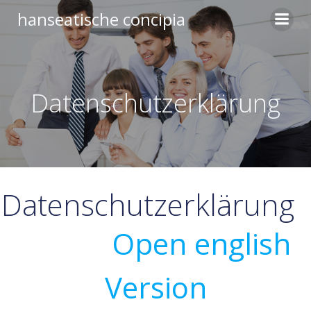
Zum
hanseatische concipia
Inhalt
springen
Datenschutzerklärung
Datenschutzerklärung
Open english
Version