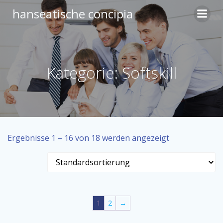
Zum
hanseatische concipia
Inhalt
springen
Kategorie: Softskill
Ergebnisse 1 – 16 von 18 werden angezeigt
1
2
→