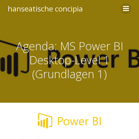
Zum
hanseatische concipia
Inhalt
springen
Agenda: MS Power BI
Desktop-Level 1
(Grundlagen 1)