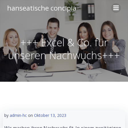
Zum
hanseatische concipia
Inhalt
springen
+++ Excel & Co. für
unseren Nachwuchs+++
by
admin-hc
on
Oktober 13, 2023