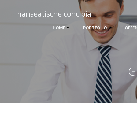
Zum
Inhalt
hanseatische concipia
springen
HOME
PORTFOLIO
OFFE
G