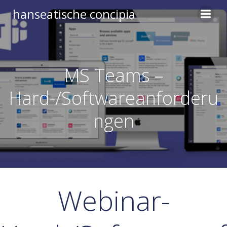
Zum
hanseatische concipia
Inhalt
springen
MS Teams –
Hard-/Softwareanforderu
ngen
Webinar-