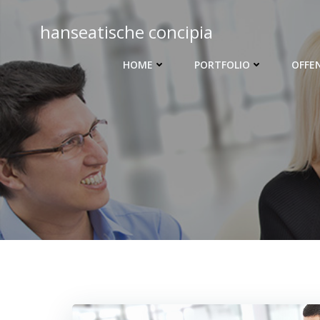
Zum
Inhalt
hanseatische concipia
springen
HOME
PORTFOLIO
OFFE