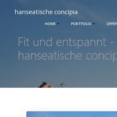
Zum
Inhalt
hanseatische concipia
springen
HOME
PORTFOLIO
OFFE