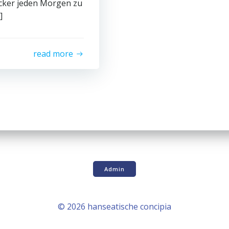
ecker jeden Morgen zu
]
read more
Admin
© 2026 hanseatische concipia