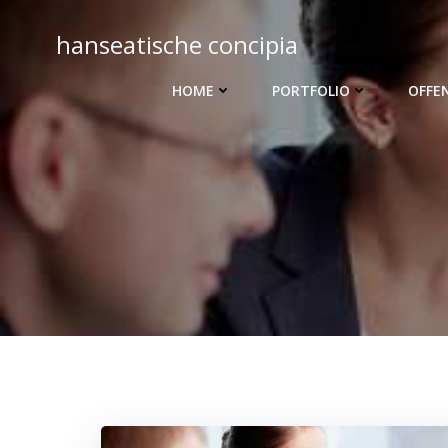
Zum
Inhalt
hanseatische concipia
springen
HOME
PORTFOLIO
OFFE