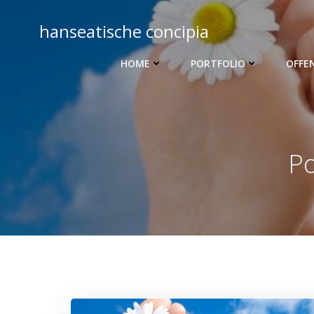
Zum
Inhalt
hanseatische concipia
springen
HOME
PORTFOLIO
OFFE
Po