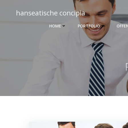
Zum
Inhalt
hanseatische concipia
springen
HOME
PORTFOLIO
OFFE