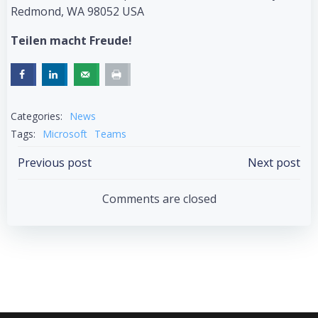
Redmond, WA 98‍052 USA
Teilen macht Freude!
Categories:
News
Tags:
Microsoft
Teams
Post
Post
Previous post
Next post
navigation
navigation
Comments are closed