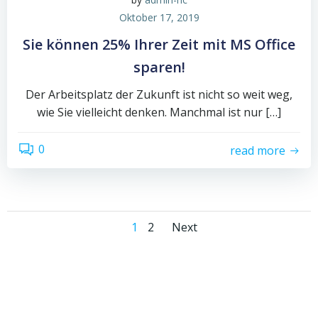
Oktober 17, 2019
Sie können 25% Ihrer Zeit mit MS Office
sparen!
Der Arbeitsplatz der Zukunft ist nicht so weit weg,
wie Sie vielleicht denken. Manchmal ist nur […]
0
read more
Posts
Posts
Page
Page
1
2
Next
navigation
navigation