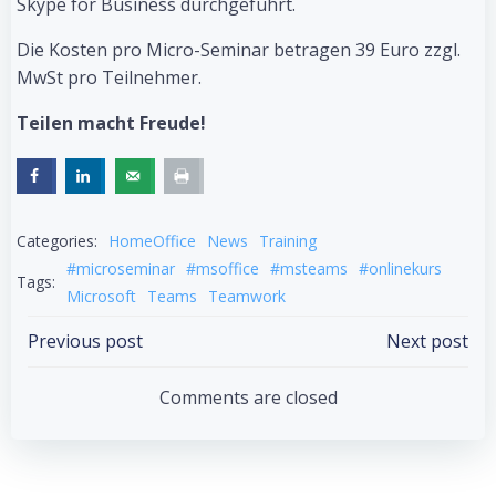
Skype for Business durchgeführt.
Die Kosten pro Micro-Seminar betragen 39 Euro zzgl.
MwSt pro Teilnehmer.
Teilen macht Freude!
Categories:
HomeOffice
News
Training
#microseminar
#msoffice
#msteams
#onlinekurs
Tags:
Microsoft
Teams
Teamwork
Post
Post
Previous post
Next post
navigation
navigation
Comments are closed